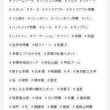
クリームソーダ
クリスマス特集
グルメ
スイーツ
スポット
チーズ
テイクアウト
テイクアウト特集
どら焼き
バレンタイン
バレンタイン特集
パン
ハンドメイド特集
ビール
プール
モンブラン
レストラン
ワーケーション
ワイン
体験
初詣
吉祥寺特集
和スイーツ
和菓子
多摩エリアのかき氷
多摩の紅葉スポット
多摩地域桜マップ
寺社仏閣
市民プール
旅する多摩
日本酒
映画館
木
東京都立大学
桜
植物
標本館
歴史
気になる多摩の観光スポット
洋菓子
温泉
牧野富太郎
甘味
立川特集
羊羹
美術館
自然
花
遊園地
酒蔵
雑貨
高尾山特集