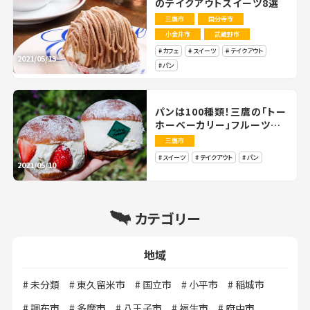
のテイクアウトスイーツ8選
三鷹市
国分寺市
小金井市
武蔵野市
カフェ
スイーツ
テイクアウト
2021/05/13
パン
パンは100種類！三鷹の「トー
ホーベーカリー」フルーツサ
ンド、マリトッツォも
三鷹市
スイーツ
テイクアウト
パン
2021/05/10
カテゴリー
地域
未分類
東久留米市
国立市
小平市
稲城市
調布市
多摩市
八王子市
福生市
府中市