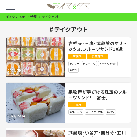
イマタマTOP
特集
テイクアウト
テイクアウト
吉祥寺・三鷹・武蔵境のマリト
ッツォ、フルーツサンド10選
三鷹市
武蔵野市
カフェ
スイーツ
テイクアウト
2021/05/14
パン
果物屋が手がける珠玉のフル
ーツサンド「一富士」
三鷹市
スイーツ
テイクアウト
パン
2021/05/14
武蔵境・小金井・国分寺・立川