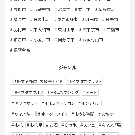
青梅市
武蔵野市
昭島市
立川市
奥多摩町
檜原村
日の出町
あきる野市
町田市
日野市
羽村市
東大和市
東村山市
西東京市
三鷹市
狛江市
小金井市
国分寺市
武蔵村山市
多摩全域
ジャンル
「旅する多摩」の観光ガイド
#イマタマクラフト
#イマタマグルメ
ABCハウジング
アート
アクセサリー
イルミネーション
インテリア
ウィスキー
オーダーメイド
おうち時間
お散歩
お花
お花見
お酒
かき氷
カフェ
キャンプ場