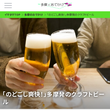
イマタマTOP
多摩のおでかけ
「のどごし爽快！」多摩発のクラフトビール
「のどごし爽快！」多摩発のクラフトビー
ル