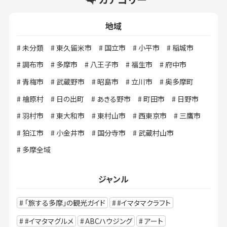
地域
未分類
東久留米市
国立市
小平市
稲城市
調布市
多摩市
八王子市
福生市
府中市
青梅市
武蔵野市
昭島市
立川市
奥多摩町
檜原村
日の出町
あきる野市
町田市
日野市
羽村市
東大和市
東村山市
西東京市
三鷹市
狛江市
小金井市
国分寺市
武蔵村山市
多摩全域
ジャンル
「旅する多摩」の観光ガイド
#イマタマクラフト
#イマタマグルメ
ABCハウジング
アート