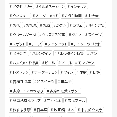
アクセサリー
イルミネーション
インテリア
ウィスキー
オーダーメイド
おうち時間
お散歩
お花
お花見
お酒
かき氷
カフェ
キャンプ場
クリームソーダ
クリスマス特集
グルメ
スイーツ
スポット
チーズ
テイクアウト
テイクアウト特集
どら焼き
バレンタイン
バレンタイン特集
パン
ハンドメイド特集
ビール
プール
モンブラン
レストラン
ワーケーション
ワイン
体験
初詣
吉祥寺特集
和スイーツ
和菓子
多摩エリアのかき氷
多摩の紅葉スポット
多摩地域桜マップ
寺社仏閣
市民プール
旅する多摩
日本酒
映画館
木
東京都立大学