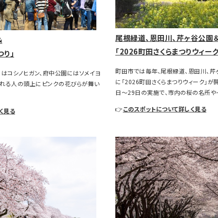
尾根緑道、恩田川、芹ヶ谷公園
＆
「2026町田さくらまつりウィーク
つり」
町田市では毎年、尾根緑道、恩田川、芹
にはコシノヒガン、府中公園にはソメイヨ
に「2026町田さくらまつりウィーク」が
訪れる人の頭上にピンクの花びらが舞い
日～29日の実施で、市内の桜の名所や
👉
このスポットについて詳しく見る
く見る