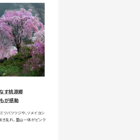
なす桃源郷
もが感動
ミツバツツジや、ソメイヨシ
咲き乱れ、里山一体がピンク