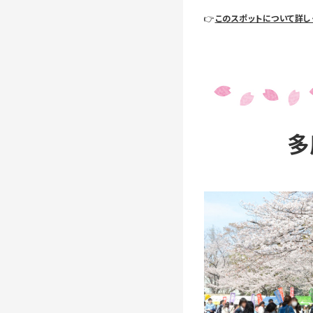
👉
このスポットについて詳し
多