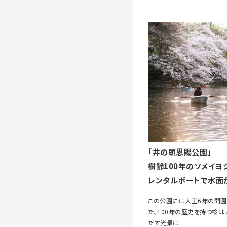
「井の頭恩賜公園」
樹齢100年のソメイヨ
レンタルボートで水面
この公園には大正6年の開園
た。100年の歴史を持つ桜
だす光景は…