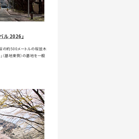
ル 2026」
桜の約500メートルの桜並木
ト」（基地東側）の基地を一般