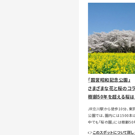
「
国営昭和記念公園
」
さまざまな花と桜のコ
樹齢50年を超える桜は
JR立川駅から徒歩10分、東
公園では、園内には1500本
中でも「桜の園」には樹齢50
👉
このスポットについて詳し