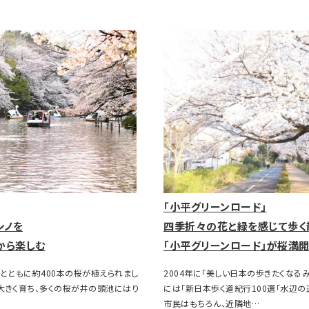
「小平グリーンロード」
シノを
四季折々の花と緑を感じて歩く
から楽しむ
「小平グリーンロード」が桜満開
とともに約400本の桜が植えられまし
2004年に「美しい日本の歩きたくなるみ
は大きく育ち、多くの桜が井の頭池にはり
には「新日本歩く道紀行100選「水辺の
市民はもちろん、近隣地…