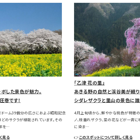
「乙津 花の里」
ラボした景色が魅力。
あきる野の自然と渓谷美が織り
圧巻です！
シダレザクラと里山の景色に誰
京ドーム39個分の広さにおよぶ昭和記念
4月上旬頃から、鮮やかな桃色が特徴の
ほどのサクラが植栽されています。その
ノ、枝垂れザクラ、菜の花などが一斉に
年を…
に染ま…
く見る
👉
このスポットについて詳しく見る