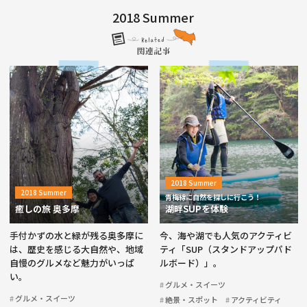
2018 Summer
2018 Summer
2018 Summer
青梅線に自然を探しに行こう！
癒しの旅 奥多摩
湖畔SUPを体験
手付かずの水と緑が残る奥多摩に
今、海や湖でも人気のアクティビ
は、歴史を感じる大自然や、地域
ティ「SUP（スタンドアップパド
自慢のグルメなど魅力がいっぱ
ルボード）」。
い。
グルメ・スイーツ
グルメ・スイーツ
絶景・スポット
アクティビティ