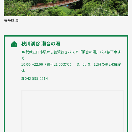
石舟橋 夏
秋川渓谷 瀬音の湯
JR武蔵五日市駅から養沢行きバスで「瀬音の湯」バス停下車す
ぐ
10:00～22:00（受付21:00まで） 3、6、9、12月の第2水曜定
休
☎042-595-2614