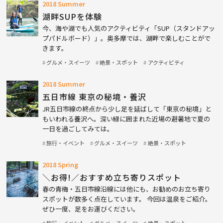
2018 Summer
湖畔SUPを体験
今、海や湖でも人気のアクティビティ「SUP（スタンドアッ
プパドルボード）」。奥多摩では、湖畔で楽しむことがで
きます。
グルメ・スイーツ
絶景・スポット
アクティビティ
2018 Summer
五日市線 東京の秘境・養沢
JR五日市線の終点から少し足を延ばして「東京の秘境」と
もいわれる養沢へ。深い緑に囲まれた近場の避暑地で夏の
一日を過ごしてみては。
旅行・イベント
グルメ・スイーツ
絶景・スポット
2018 Spring
＼お得!／おすすめ立ち寄りスポット
春の青梅・五日市線沿線には他にも、お勧めのお立ち寄り
スポットが数多く点在しています。 今回は温泉をご紹介。
ぜひ一度、足をお運びください。
旅行・イベント
グルメ・スイーツ
絶景・スポット