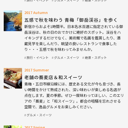
2017 Autumn
五感で秋を味わう 青梅「御岳渓谷」を歩く
新宿からおよそ1時間半。日本名水百選に指定されている御
岳渓谷は、秋の日のおでかけに絶好のスポット。渓谷をハ
イキングするだけでなく、美術館で名画を鑑賞したり、酒
蔵見学を楽しんだり、眺望の良いレストランで食事した
り・・・五感で秋を味わってみませんか。
旅行・イベント
グルメ・スイーツ
絶景・スポット
2017 Summer
老舗の蕎麦店＆和スイーツ
青梅・五日市線沿線には、歴史ある文化が今も息づき、長
い時間をかけて熟成された、深い味わいが楽しめる名店が
点在します。夏の季節。ぜひ一度味わってほしい、このエリ
アの「蕎麦」と「和スイーツ」。都会の喧騒を忘れさせる
空間で、逸品グルメをお楽しみください。
グルメ・スイーツ
2017 Spring