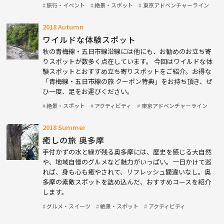
旅行・イベント
絶景・スポット
東京アドベンチャーライン
2018 Autumn
ワイルドな体験スポット
秋の青梅線・五日市線沿線には他にも、お勧めのお立ち寄
りスポットが数多く点在しています。 今回はワイルドな体
験スポットとおすすめ立ち寄りスポットをご紹介。お得な
「青梅線・五日市線の旅 クーポン特典」をお持ち頂き、ぜ
ひ一度、足をお運びください。
絶景・スポット
アクティビティ
東京アドベンチャーライン
2018 Summer
癒しの旅 奥多摩
手付かずの水と緑が残る奥多摩には、歴史を感じる大自然
や、地域自慢のグルメなど魅力がいっぱい。一日かけて巡
れば、身も心も癒やされて、リフレッシュ間違いなし。奥
多摩の素敵スポットを詰め込んだ、おすすめコースを紹介
します。
グルメ・スイーツ
絶景・スポット
アクティビティ