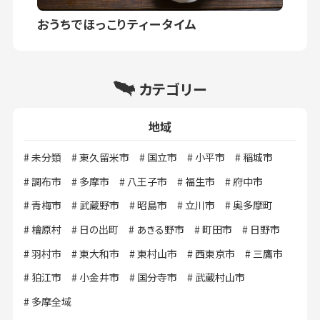
おうちでほっこりティータイム
カテゴリー
地域
未分類
東久留米市
国立市
小平市
稲城市
調布市
多摩市
八王子市
福生市
府中市
青梅市
武蔵野市
昭島市
立川市
奥多摩町
檜原村
日の出町
あきる野市
町田市
日野市
羽村市
東大和市
東村山市
西東京市
三鷹市
狛江市
小金井市
国分寺市
武蔵村山市
多摩全域