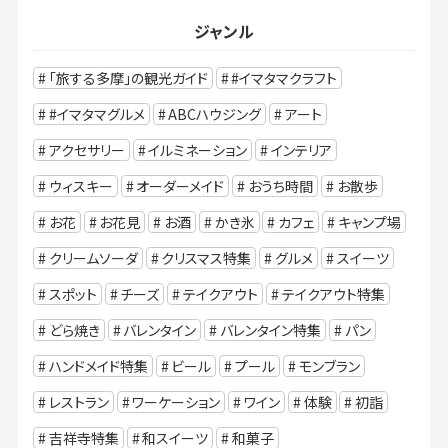
ジャンル
「旅する多摩」の観光ガイド
#イマタマクラフト
#イマタマグルメ
ABCハウジング
アート
アクセサリー
イルミネーション
インテリア
ウィスキー
オーダーメイド
おうち時間
お散歩
お花
お花見
お酒
かき氷
カフェ
キャンプ場
クリームソーダ
クリスマス特集
グルメ
スイーツ
スポット
チーズ
テイクアウト
テイクアウト特集
どら焼き
バレンタイン
バレンタイン特集
パン
ハンドメイド特集
ビール
プール
モンブラン
レストラン
ワーケーション
ワイン
体験
初詣
吉祥寺特集
和スイーツ
和菓子