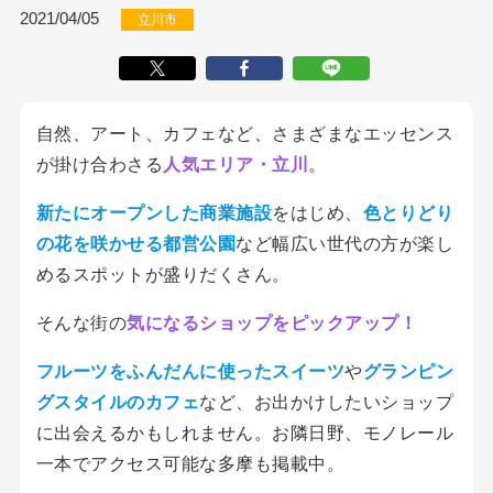
2021/04/05
立川市
自然、アート、カフェなど、さまざまなエッセンス
が掛け合わさる
人気エリア・立川
。
新たにオープンした商業施設
をはじめ、
色とりどり
の花を咲かせる都営公園
など幅広い世代の方が楽し
めるスポットが盛りだくさん。
そんな街の
気になるショップをピックアップ！
フルーツをふんだんに使ったスイーツ
や
グランピン
グスタイルのカフェ
など、お出かけしたいショップ
に出会えるかもしれません。お隣日野、モノレール
一本でアクセス可能な多摩も掲載中。