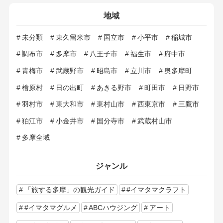
地域
未分類
東久留米市
国立市
小平市
稲城市
調布市
多摩市
八王子市
福生市
府中市
青梅市
武蔵野市
昭島市
立川市
奥多摩町
檜原村
日の出町
あきる野市
町田市
日野市
羽村市
東大和市
東村山市
西東京市
三鷹市
狛江市
小金井市
国分寺市
武蔵村山市
多摩全域
ジャンル
「旅する多摩」の観光ガイド
#イマタマクラフト
#イマタマグルメ
ABCハウジング
アート