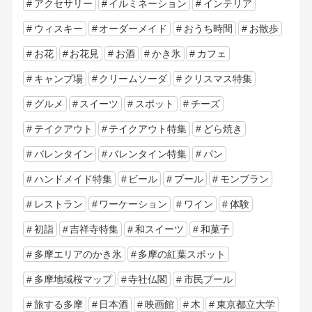
アクセサリー
イルミネーション
インテリア
ウィスキー
オーダーメイド
おうち時間
お散歩
お花
お花見
お酒
かき氷
カフェ
キャンプ場
クリームソーダ
クリスマス特集
グルメ
スイーツ
スポット
チーズ
テイクアウト
テイクアウト特集
どら焼き
バレンタイン
バレンタイン特集
パン
ハンドメイド特集
ビール
プール
モンブラン
レストラン
ワーケーション
ワイン
体験
初詣
吉祥寺特集
和スイーツ
和菓子
多摩エリアのかき氷
多摩の紅葉スポット
多摩地域桜マップ
寺社仏閣
市民プール
旅する多摩
日本酒
映画館
木
東京都立大学