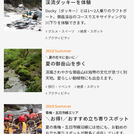
渓流ダッキーを体験
Ducky（ダッキー）とは1〜2人乗りのラフトボ
ート。御岳渓谷のコースでエキサイティングな
川下りを体験できます。
グルメ・スイーツ
絶景・スポット
アクティビティ
2018 Summer
＼夏の花々に会いに／
夏の御岳山を歩く
涼風さわやかな御岳山は独特の文化が息づく別
天地。愛らしい動植物にも出会えます。
旅行・イベント
絶景・スポット
アクティビティ
2018 Summer
青梅・五日市線エリア
＼お得!／おすすめ立ち寄りスポット
夏の青梅・五日市線沿線には他にも、お勧めの
お立ち寄りスポットが数多く点在しています。